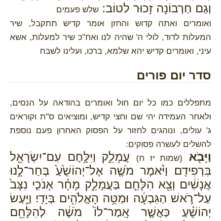
וְגַם חַרְבוֹנָה זָכוּר לטוֹב:
שלש פעמים
ואומרים ואתה קדוש והחזן אומר קדיש תתקבל, שיר
המעלות לדוד, לולי ה' שהיה לנו ואח"כ שיר למעלות, אשא
עיני, ואומרים קדיש יהא שלמא, ברכו, ועלינו לשבח
סדר יום פורים
מתפללים כמו כל יום חול ואומרים בהודאה על הנסים,
ולאחר העמידה יהי שם וחצי קדיש, ומוציאים ס"ת וקוראים
ג' עולים, ונוהגים לחזור על הפסוק האחרון פעם נוספת
להשלים לעשרה פסוקים:
וַיָּבֹ֖א
עֲמָלֵ֑ק וַיִּלָּ֥חֶם עִם־יִשְׂרָאֵ֖ל
(שמות יז ח)
בִּרְפִידִֽם׃ וַיֹּ֨אמֶר מֹשֶׁ֤ה אֶל־יְהוֹשֻׁ֙עַ֙ בְּחַר־לָ֣נוּ
אֲנָשִׁ֔ים וְצֵ֖א הִלָּחֵ֣ם בַּעֲמָלֵ֑ק מָחָ֗ר אָנֹכִ֤י נִצָּב֙
עַל־רֹ֣אשׁ הַגִּבְעָ֔ה וּמַטֵּ֥ה הָאֱלֹהִ֖ים בְּיָדִֽי׃ וַיַּ֣עַשׂ
יְהוֹשֻׁ֗עַ כַּאֲשֶׁ֤ר אָֽמַר־לוֹ֙ מֹשֶׁ֔ה לְהִלָּחֵ֖ם