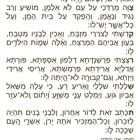
צֻ
וָּה מָרְדְּכַי עַל עַם לֹא אַלְמָן, מוֹשִׁיעַ וְרַב
נָגִיד וְנֶאֱמָן, וְהָפְקַד עַל בֵּית הָמָן, וְעַל֙
כׇּל־אֲשֶׁ֣ר יֶשׁ־ל֔וֹ:
קִ
דַשְׁתִּי לְצֹרְרַי מִזְבֵּחַ, וְאָכִין לְבָנָיו מַטְבֵּחַ,
בַּעֲוֹן אֲבִיהֶם הַמְרַצֵּחַ, וְאֵ֗לֶּה שְׁמ֛וֹת הַיִּלֹּדִ֥ים
ל֖וֹ:
רִ
צַּצְתִּי פַּרְשַׁנְדָּתָא דַלְפוֹן אַסְפָּתָא, פּוֹרָתָא
אֲדַלְיָא אֲרִידָתָא פַּרְמַשְׁתָּא, אֲרִיסַי אֲרִידַי
וַיְזָתָא, וְגַם־קְבוּרָ֖ה לֹא־הָ֣יְתָה לּ֑וֹ:
שָׁ
לַלְתִּי שֹׁלְלַי וְאָרִיעַ רֵעַ, כִּי עָלָה מִשְּׁאֹל
אֶבְיוֹן גֹּוֵעַ, וַיְמַלֵּט עָנִ֣י מְשַׁוֵּ֑עַ וְ֝יָת֗וֹם וְֽלֹא־עֹזֵ֥ר
לֽוֹ:
תִּ
כָּתֵב זֹאת לְדוֹר אַחֲרוֹן, וְלִבְנֵי בָנִים תִּהְיֶה
לְזִכָּרוֹן, וְכָל־הַמַּזְכִּיר אֹתָהּ יָרֹן, אַשְׁרֵ֣י הָ֭עָם
שֶׁכָּ֣כָה לּ֑וֹ:
סימן: אני יהודה