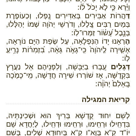
וַיַּ֗רְא כִּ֣י לֹ֤א יָכֹל֙ ל֔וֹ:
דַּ
הֲרוֹת אַבִּירִים בְּאַדִּירִים נָֽפְלוּ, וְכַעוֹפֶרֶת
בְּמַיִם רַבִּים צָֽלְלוּ, וְדֹרְשֵׁי יְהֹוָה שְׁמוֹ יְהַלְּלוּ,
בְּנֵ֥בֶל עָ֝שׂ֗וֹר זַמְּרוּ־לֽוֹ:
הֶ
רְאָנוּ יָדוֹ הַנִּפְלָאָה, עַל שְׂפַת הַיָּם נוֹרָאָה,
אָשִׁ֤ירָה לַֽיהֹוָה֙ כִּֽי־גָאֹ֣ה גָּאָ֔ה, בִּ֝זְמִר֗וֹת נָרִ֥יעַֽ
לֽוֹ:
דְּגָלִים
עָֽבְרוּ בַיַּבָּשָׁה, וְלִפְנֵיהֶם אֵל נַעֲרָץ
בִּקְדֹֻשָּׁה, אָז שׁוֹרְרוּ שִׁירָה חֲדָשָׁה, מִֽי־כָמֹ֤כָה
בָּֽאֵלִם֙ יְהֹוָ֔ה:
קריאת המגילה
לְשֵׁם יִחוּד קֻדְשָׁא בְּרִיךְ הוּא וּשְׁכִינְתֵּיהּ,
בִּדְחִֽילוּ וּרְחִֽימוּ, וּרְחִֽימוּ וּדְחִֽילוּ, לְיַחֲדָא שֵׁם
יוֹ"ד קֵ"א בְּוָא"ו קֵ"א בְּיִחוּדָא שְׁלִים, בְּשֵׁם