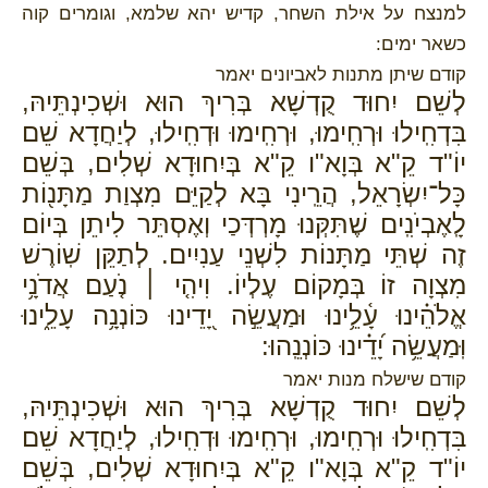
למנצח על אילת השחר, קדיש יהא שלמא, וגומרים קוה
כשאר ימים:
קודם שיתן מתנות לאביונים יאמר
לְשֵׁם יִחוּד קֻדְשָׁא בְּרִיךְ הוּא וּשְׁכִינְתֵּיהּ,
בִּדְחִֽילוּ וּרְחִֽימוּ, וּרְחִֽימוּ וּדְחִֽילוּ, לְיַחֲדָא שֵׁם
יוֹ"ד קֵ"א בְּוָא"ו קֵ"א בְּיִחוּדָא שְׁלִים, בְּשֵׁם
כָּל־יִשְׂרָאֵל, הֲרֵֽינִי בָּא לְקַיֵּם מִצְוַת מַתָּנ֖וֹת
לָֽאֶבְיֹנִֽים שֶׁתִּקְּנוּ מָרְדְּכַי וְאֶסְתֵּר לִיתֵן בְּיוֹם
זֶה שְׁתֵּי מַתָּנוֹת לִשְׁנֵי עַנִיִים. לְתַקֵּן שֽׁוֹרֶשׁ
מִצְוָה זוֹ בְּמָקוֹם עֶלְיוֹ. וִיהִ֤י ׀ נֹ֤עַם אֲדֹנָ֥י
אֱלֹהֵ֗ינוּ עָ֫לֵ֥ינוּ וּמַעֲשֵׂ֣ה יָ֭דֵינוּ כּוֹנְנָ֥ה עָלֵ֑ינוּ
וּֽמַעֲשֵׂ֥ה יָ֝דֵ֗ינוּ כּוֹנְנֵֽהוּ:
קודם שישלח מנות יאמר
לְשֵׁם יִחוּד קֻדְשָׁא בְּרִיךְ הוּא וּשְׁכִינְתֵּיהּ,
בִּדְחִֽילוּ וּרְחִֽימוּ, וּרְחִֽימוּ וּדְחִֽילוּ, לְיַחֲדָא שֵׁם
יוֹ"ד קֵ"א בְּוָא"ו קֵ"א בְּיִחוּדָא שְׁלִים, בְּשֵׁם