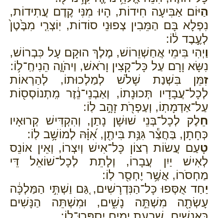
הַ
יּוֹם אַבִּיעָה חִידוֹת, הָיוּ מִנִּי קֶדֶם עֲתִידוֹת,
נִפְלָא בָּם הַמֵּבִין צְפוּנֵי סוֹדוֹת, יֽוֹצְרִ֤י מִבֶּ֙טֶן֙
לְעֶ֣בֶד ל֔וֹ:
וַ
יְהִי בִּימֵי אֲחַשְׁוֵרוֹשׁ, מֶלֶךְ הוּקָם עָל כִּבְרוֹשׁ,
נִשָּׂא וָרָם עַל כָּל־קָצִין וָרֹאשׁ, וַיהֹוָ֛ה הֵנִיחַֽ־ל֥וֹ:
זִ
מֵּן בִּשְׁנַת שָׁלֹשׁ לְמַלְכוּתוֹ, לְהַרְאוֹת
לְכָל־עֲבָדָיו תְּכוּנָתוֹ, וְאַבְנֵי־נֵ֔זֶר מִֽתְנוֹסְס֖וֹת
עַל־אַדְמָתֽוֹ, וְעַפְרֹ֖ת זָהָ֣ב לֽוֹ:
חֵ
לֶק לְכָל־בְּנֵי שׁוּשָׁן נָתַן, וְהִקְדִּישׁ קְרוּאָיו
כְּחָתָן, בַּחֲצַ֕ר גִּנַּ֥ת בִּיתַ֖ן, אִ֝וָּ֗הּ לְמוֹשָׁ֥ב לֽוֹ:
טָ
עַם עֲשׂוֹת רְצוֹן כָּל־אִישׁ וְיִצְרוֹ, וְאֵין אוֹנֵס
לְאִישׁ יַיִן עֲבָרוֹ, וְלָתֵת לְכָל־שׁוֹאֵל דֵּי
מַחְסֹרוֹ, אֲשֶׁ֥ר יֶחְסַ֖ר לֽוֹ:
יַ
חַד אֻסְּפוּ כָּל־הַנִּדְרָשִׁים, גַּ֚ם וַשְׁתִּ֣י הַמַּלְכָּ֔ה
עָשְׂתָ֖ה מִשְׁתֵּ֣ה נָשִׁ֑ים, וּמִשְׁתֵּה הַנָּשִׁים
כַּאֲנָשִׁים, שִׁבְעַ֥ת יָמִ֖ים יִסְפְּרוּ־לֽוֹ: