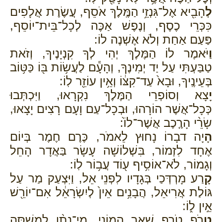
לְ
הָבִ֖יא אֶל־גִּנְזֵ֥י הַמֶּֽלֶךְ אֹסֵף, עֲשֶׂרֶת אֲלָפִים
כִּכְּרֵי כֶסֶף, וְנֶפֶשׁ אַכֶּה לְכָל־בֵּית־יוֹסֵף,
פַּעַם אַחַת וְלֹא אֶשְׁנֶה לוֹ:
וַ
יֹּאמֶר לוֹ הַמֶּלֶךְ יְהִי לְךָ קִנְיָנֶיךָ, וְזֹאת
טַבַּעְתִּי עַל יַד יְמִינֶךָ, וְהָעָ֕ם לַעֲשׂ֥וֹת בּ֖וֹ כַּטּ֥וֹב
בְּעֵינֶֽיךָ, וּבָא֙ עַד־קִצּ֔וֹ וְאֵ֥ין עוֹזֵ֖ר לֽוֹ:
יָ
צָא וְסוֹפְרֵי הַמֶּלֶךְ נִקְרָאוּ, וַיִּכְתְּבוּ
כְּכָל־אֲשֶׁר הוֹרָהוּ, וּבְכָל־עַם וָעָם רָצִים יָצָאוּ,
שָׂרֵ֨י הָרֶ֤כֶב אֲשֶׁר־לוֹ֙:
הָ
יָה דבָרוֹ נָחוּץ לֵאמֹר, כֶּרֶם חֶמֶר בְּיוֹם
אֶחָד לִזְמוֹר, בִּשְׁלוֹשָׁה עָשָׂר בַּאֲדָר הָחֵל
וְגָמוֹר, לֹא־אוֹסִ֥יף ע֖וֹד עֲב֥וֹר לֽוֹ:
קָ
רַע מָרְדְּכַי בְּגָדָיו לִפְנֵי אֵל, וַיִּצְעַק מַר עַל
גּוֹלַת אֲרִיאֵל, הֲבָנִ֥ים אֵין֙ לְיִשְׂרָאֵ֔ל אִם־יוֹרֵ֖שׁ
אֵ֣ין ל֑וֹ:
טָ
רֹף טֹרַף שְׁאָר הֲמוֹנַי, מִֽי־נָתַ֨ן לִמְשִׁסָּ֧ה