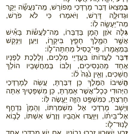
בְּ
מָצְאוֹ דְּבַר מָרְדְּכַי מְפוֹרָשׁ, מַֽה־נַּעֲשָׂ֞ה יְקָ֧ר
וּגְדוּלָּ֛ה דָּרַשׁ, וַיֹּאמְרוּ כִּי לֹא פֹרַשׁ,
מַה־יֵּעָשֶׂ֖ה לֽוֹ:
גִּ
לָּה אֹזֶן הָמָן בְּדַבְּרוֹ, מַה־לַּעֲשׂ֕וֹת בָּאִ֕ישׁ
אֲשֶׁ֥ר הַמֶּ֖לֶךְ חָפֵ֣ץ בִּיקָר֑וֹ, וַיַּעַן וַיִּנָּקֵשׁ
בְּמַאֲמָרוֹ, פִּֽי־כְ֭סִיל מְחִתָּה־ל֑וֹ:
דִּ
בֶּר לַעֲדוֹתוֹ בַּעֲדָיֵי מְלָכִים, וְלָלֶכֶת לְפָנָיו
אֶחָד מֵהַנְסִיכִים, וְלִבּוֹ בְּמַחֲשָׁבָיו הוֹלֵךְ
חֲשֵׁכִים, וְאֵ֥ין נֹ֙גַהּ֙ ל֔וֹ:
הֱ
שִׁיבוֹ הַמֶּלֶךְ כֵּן דִּבַּרְתָּ, עֲשֵׂה לְמָרְדְּכַי
הַיְּהוּדִי כְּכָל־אֲשֶׁר אָמַרְתָּ, כֵּן מִשְׁפָּטֶיךָ אַתָּה
חָרַצְתָּ, כַּמִּשְׁפָּ֥ט הַזֶּ֖ה יֵעָ֥שֶׂה לּֽוֹ:
וַ
יָּשָׁב מָרְדְּכַי אֶל מִשְׁמַרְתּוֹ, וְהָמָן֙ נִדְחַ֣ף
אֶל־בֵּית֔וֹ, וַיִּוָּעֲדוּ אֹהֲבָיו וְזֶרֶשׁ אִשְׁתּוֹ, לָב֥וֹא
לָנֽוּד־ל֖וֹ:
זֶ
רַע יְשׁוּרוּן זָֽכְרוּ נְבוֹנָיו, אִם יֵשׁ מָרְדְּכַי אֶחָד