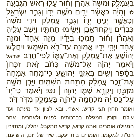
בַּעֲמָלֵ֑ק וּמֹשֶׁה֙ אַהֲרֹ֣ן וְח֔וּר עָל֖וּ רֹ֥אשׁ הַגִּבְעָֽה׃
וְהָיָ֗ה כַּאֲשֶׁ֨ר יָרִ֥ים מֹשֶׁ֛ה יָד֖וֹ וְגָבַ֣ר יִשְׂרָאֵ֑ל
לוי
וְכַאֲשֶׁ֥ר יָנִ֛יחַ יָד֖וֹ וְגָבַ֥ר עֲמָלֵֽק׃ וִידֵ֤י מֹשֶׁה֙
כְּבֵדִ֔ים וַיִּקְחוּ־אֶ֛בֶן וַיָּשִׂ֥ימוּ תַחְתָּ֖יו וַיֵּ֣שֶׁב עָלֶ֑יהָ
וְאַהֲרֹ֨ן וְח֜וּר תָּֽמְכ֣וּ בְיָדָ֗יו מִזֶּ֤ה אֶחָד֙ וּמִזֶּ֣ה
אֶחָ֔ד וַיְהִ֥י יָדָ֛יו אֱמוּנָ֖ה עַד־בֹּ֥א הַשָּֽׁמֶשׁ׃ וַיַּחֲלֹ֧שׁ
יְהוֹשֻׁ֛עַ אֶת־עֲמָלֵ֥ק וְאֶת־עַמּ֖וֹ לְפִי־חָֽרֶב׃
ישראל
וַיֹּ֨אמֶר יְהֹוָ֜ה אֶל־מֹשֶׁ֗ה כְּתֹ֨ב זֹ֤את זִכָּרוֹן֙
בַּסֵּ֔פֶר וְשִׂ֖ים בְּאׇזְנֵ֣י יְהוֹשֻׁ֑עַ כִּֽי־מָחֹ֤ה אֶמְחֶה֙
אֶת־זֵ֣כֶר עֲמָלֵ֔ק מִתַּ֖חַת הַשָּׁמָֽיִם׃ וַיִּ֥בֶן מֹשֶׁ֖ה
מִזְבֵּ֑חַ וַיִּקְרָ֥א שְׁמ֖וֹ יְהֹוָ֥ה ׀ נִסִּֽי׃ וַיֹּ֗אמֶר כִּֽי־יָד֙
עַל־כֵּ֣ס יָ֔הּ מִלְחָמָ֥ה לַיהֹוָ֖ה בַּֽעֲמָלֵ֑ק מִדֹּ֖ר דֹּֽר׃
ואומר החזן חצי קדיש, אשרי, ובא לציון עד מעתה ועד
עולם, וקורין המגילה בברכותיה לפניה ולאחריה. אחר
המגילה אומרים ואתה קדוש, קדיש תתקבל, יהללו, ומחזירין
הס"ת למקומו, ואומרים בית יעקב, שיר של יום, הושיענו,