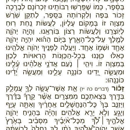
בַּסֵּ֔פֶר, כְּמוֹ שֶׁפֵּֽרְשֽׁוּ רַבּוֹתֵֽינוּ זִכְרוֹנָם לִבְרָכָה
זָכוֹר בַּפֶּה וְלִקְרוֹתָהּ בַּסֵּֽפֶר, לְתַקֵּן שֹֽׁרֶשׁ
מִצְוָה זוֹ בְּמָקוֹם עֶלְיוֹן, לַעֲשׂוֹת נַֽחַת רֽוּחַ
לְיֽוֹצְרֵֽנוּ וְלַעֲשׂוֹת רְצוֹן בּֽוֹרְאֵֽנוּ. וְהָיָ֧ה יְהֹוָ֛ה
לְמֶ֖לֶךְ עַל־כׇּל־הָאָ֑רֶץ בַּיּ֣וֹם הַה֗וּא יִהְיֶ֧ה יְהֹוָ֛ה
אֶחָ֖ד וּשְׁמ֥וֹ אֶחָֽד. וְיַעֲלֶה לְפָנֶֽיךָ יְהֹוָה אֱלֹהֵֽינוּ
כְּאִלּוּ כִּוַּֽנְנוּ בְּכָל-הַכַּוָּנוֹת הָרְאוּיוֹת לְכַוֵּן
בְּמִצְוָה זוֹ. וִיהִ֤י ׀ נֹ֤עַם אֲדֹנָ֥י אֱלֹהֵ֗ינוּ עָ֫לֵ֥ינוּ
וּמַעֲשֵׂ֣ה יָ֭דֵינוּ כּוֹנְנָ֥ה עָלֵ֑ינוּ וּֽמַעֲשֵׂ֥ה יָ֝דֵ֗ינוּ
כּוֹנְנֵֽהוּ:
זָכ֕וֹר
אֵ֛ת אֲשֶׁר־עָשָׂ֥ה לְךָ֖ עֲמָלֵ֑ק
(דברים כה יז)
בַּדֶּ֖רֶךְ בְּצֵאתְכֶ֥ם מִמִּצְרָֽיִם׃ אֲשֶׁ֨ר קָֽרְךָ֜ בַּדֶּ֗רֶךְ
וַיְזַנֵּ֤ב בְּךָ֙ כׇּל־הַנֶּחֱשָׁלִ֣ים אַֽחֲרֶ֔יךָ וְאַתָּ֖ה עָיֵ֣ף
וְיָגֵ֑עַ וְלֹ֥א יָרֵ֖א אֱלֹהִֽים׃ וְהָיָ֡ה בְּהָנִ֣יחַ יְהֹוָ֣ה
אֱלֹהֶ֣יךָ ׀ לְ֠ךָ֠ מִכׇּל־אֹ֨יְבֶ֜יךָ מִסָּבִ֗יב בָּאָ֙רֶץ֙
אֲשֶׁ֣ר יְהֹוָה־אֱ֠לֹהֶ֠יךָ נֹתֵ֨ן לְךָ֤ נַחֲלָה֙ לְרִשְׁתָּ֔הּ