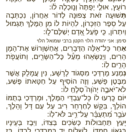
רוֹעֵץ, אוּלַ֤י יְפֻתֶּה֙ וְנ֣וּכְלָה ל֔וֹ:
תְּ
שׁוּעָה זֹאת צְפוּנָה לְדוֹר אַחֲרוֹן, נִכְתְּבָה
עַל סֵפֶר הַזִּכָּרוֹן, לִהְיוֹת לוֹ מִן הַמֶּלֶךְ תַּגְמוּל
וְיִתְרוֹן, כִּ֤י פֹ֣עַל אָ֭דָם יְשַׁלֶּם־ל֑וֹ:
סימן: אני יהודה הלוי הקטן ברבי שמואל הלוי
אַ
חַר כָּל־אֵלֶּה הַדְּבָרִים, אֲחַשְׁוֵרוֹשׁ אֶת־הָמָן
הֵרִים, וַיְנַשְּׂאֵהוּ מֵעַ֕ל כׇּל־הַשָּׂרִ֖ים, וְתוֹעֲפֹ֖ת
הָרִ֣ים לֽוֹ:
נִ
מְנַע מָרְדְּכַי מִסְּגוֹד לָרָשָׁע, נִין עֲמָלֵק אֲשֶׁר
מִבֶּטֶן פָּשַׁע, וְזֶה הוֹסִיף עַל חַטָּאתוֹ פֶּשַׁע,
לֹא־יֹאבֶ֣ה יְהֹוָה֮ סְלֹ֣חַֽ לוֹ֒:
י
וֹם כָּֽרְעוּ לוֹ כָּל־עַבְדֵּי הַמֶּלֶךְ, וּמָרְדְּכַי בְּתֻמּוֹ
הוֹלֵךְ, בִּקֵּשׁ לְחַרְחֵר רִיב עַל עַם דָּל וָהֵלֶךְ,
עֹבֵ֥ר מִ֝תְעַבֵּ֗ר עַל־רִ֥יב לֹּא־לֽוֹ:
יָ
עַץ תַּחְבּוּלוֹת כְּשִׂכִּים בְּצִדּוֹ, וַיִּבֶז בְּעֵינָיו
בִּגְאוֹן חֶמְדּוֹ, לִשְׁלוֹחַ יָד בְּמָרְדְּכַי לְבַדּוֹ, בָּ֣ז