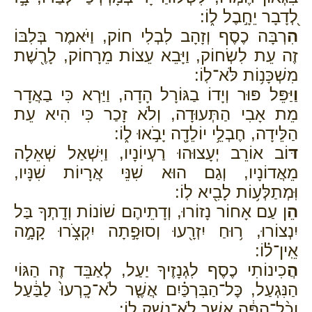
לְ֭דָבָר יֵחָ֣בֶל ל֑וֹ:
הִ
רְבָּה כֶסֶף וְזָהָב לִבְלִי חוֹק, וַיֹּאמֶר בְּלִבּוֹ
זֶה עֵת לִשְׂחוֹק, וַיָּבֵא עֵצוֹת מֵרָחוֹק, לָרֶ֖שֶׁת
מִשְׁכָּנ֥וֹת לֹּא־לֽוֹ:
וַ
יַּפֵּל פּוּר וְיָדוֹ בַגּוֹרָל הָדָה, וַיַּרְא כִּי בַאֲדָר
מֵת אָבִי הַתְּעוּדָה, וְלֹא זָכַר כִּי הִיא עֵת
הַלֵּידָה, חֶבְלֵ֥י יוֹלֵדָ֖ה יָבֹ֣אוּ ל֑וֹ:
דּ
וֹב אוֹרֵב יְעָצוּהוּ רַעְיוֹנָיו, וַיִּשְׁאַל שְׁאֵלָה
מֵאֲדוֹנָיו, וְגַם הוּא שִׁנֵּי אֲרָיוֹת שִׁנָּיו,
וּֽמְתַלְּע֥וֹת לָבִ֖יא לֽוֹ:
הֵ
ן עַם אָחוֹר נָזוֹרוּ, וְדָתֵיהֶם שׁוֹנוֹת וְדָֽתְךָ בַּל
יִנְצוֹרוּ, ר֥וּחַ יִזְרָ֖עוּ וְסוּפָ֣תָה יִקְצֹ֑רוּ קָמָ֣ה
אֵֽין־ל֗וֹ:
הֲ
כִינוֹתִי כֶסֶף לִגְנָזֶיךָ יַעַל, לְאַבֵּד זֶה הַגּוֹי
הַנִּגְעַל, כׇּל־הַבִּרְכַּ֗יִם אֲשֶׁ֤ר לֹא־כָֽרְעוּ֙ לַבַּ֔עַל
וְכׇ֨ל־הַפֶּ֔ה אֲשֶׁ֥ר לֹֽא־נָשַׁ֖ק לֽוֹ: