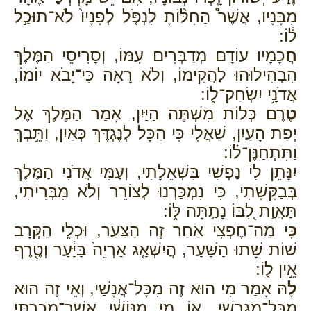
מִבָּנָיו, אֲשֶׁר֩ הַחִלּ֨וֹתָ לִנְפֹּ֤ל לְפָנָיו֙ לֹא־תוּכַ֣ל
ל֔וֹ:
חֲ
כָמָיו עוֹדָם מְדַבְּרִים עִמּוֹ, וְסָרִיסֵי הַמֶּלֶךְ
הִבְהִילוּהוּ לַהֲקִימוֹ, וְלֹא רָאָה כִּי־יָבֹא יוֹמוֹ,
אֲדֹנָ֥י יִשְׂחַק־ל֑וֹ:
טֶ
רֶם כְּלוֹת מִשְׁתֶּה הַיַּיִן, אָמַר הַמֶּלֶךְ אֶל
יְפַת הָעַיִן, שַׁאֲלִי כִּי הַכָּל לְנֶגְדֶּךְ כְּאַיִן, וַתֵּ֣בְךְּ
וַתִּתְחַנֶּן־ל֗וֹ:
יִ
נָּתֵן לִי נַפְשִׁי בִּשְׁאֵלָתִי, וְעַמִּי אֲדֹנִי הַמֶּלֶךְ
בְּבַקָּשָׁתִי, כִּי נִמְכַּרְנוּ לְצוֹרֵר וְלֹא מִבְּרִיתִי,
תַּאֲוַ֣ת לִ֭בּוֹ נָתַ֣תָּה לּ֑וֹ:
כִּ
י מַה־חֶפְצִי אַחַר זֶה הַצַּעַר, וּכְלֵי הַקְּרָב
שׁוֹת שָׁתוּ הַשַּׁעַר, הֲיִשְׁאַ֤ג אַרְיֵה֙ בַּיַּ֔עַר וְטֶ֖רֶף
אֵ֣ין ל֑וֹ:
לָ
הּ אָמַר מִי הוּא זֶה מִכָּל־אֲנָשַׁי, וְאֵי זֶה הוּא
מִכָּל־מִגְרָשַׁי, א֚וֹ מִ֣י מִנּוֹשַׁ֔י אֲשֶׁר־מָכַ֥רְתִּי