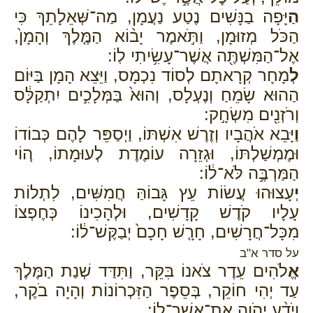
הַ
יָּפָה בַנָּשִׁים נֶטַע נַעֲמָן, מַה־שְּׁאֵלָתֵךְ כִּי
הַכֹּל מְזוּמָן, וַתֹּ֣אמֶר יָב֨וֹא הַמֶּ֤לֶךְ וְהָמָן֙,
אֶל־הַמִּשְׁתֶּ֖ה אֲשֶׁר־עָשִׂ֥יתִי לֽוֹ:
לְ
מָחָר קְרָאתָם לְסוֹד נִכְמָס, וַיֵּצֵא הָמָן בַּיּוֹם
הַהוּא שָׂמֵחַ וְנֶעְלָס, וְהוּא֙ בַּמְּלָכִ֣ים יִתְקַלָּ֔ס
וְרֹזְנִ֖ים מִשְׂחָ֣ק:
וַ
יָּבֵא אֹהֲבָיו וְזֶרֶשׁ אִשְׁתּוֹ, וַיְסַפֵּר לָהֶם כְּבוֹדוֹ
וּמֶמְשַׁלְתּוֹ, וּגְזֵרָה עוֹמֶדֶת לְעוּמָתוֹ, ה֚וֹי
הַמַּרְבֶּ֣ה לֹּא־ל֔וֹ:
יְ
עָצוּהוּ עֲשׂוֹת עֵץ גָּבוֹהַּ חֲמִשִּׁים, לִתְלוֹת
עָלָיו קֹדֶשׁ קָדָשִׁים, וּלְהָכִינוֹ כְּחֶפְצוֹ
מִכָּל־חֲרָשִׁים, חָרָ֤שׁ חָכָם֙ יְבַקֶּשׁ־ל֔וֹ:
על סדר א"ב
אֱ
לֹהִים עֵדֶר צֹאנוֹ בִּקֵּר, וַתִּדַּד שְׁנַת הַמֶּלֶךְ
עַד יְהִי חוֹקֵר, בְּסֵפֶר הַזִּכְרוֹנוֹת וְהָיָה בֹקֶר,
וְיֹדַ֨ע יְהֹוָ֧ה אֶת־אֲשֶׁר־ל֛וֹ: