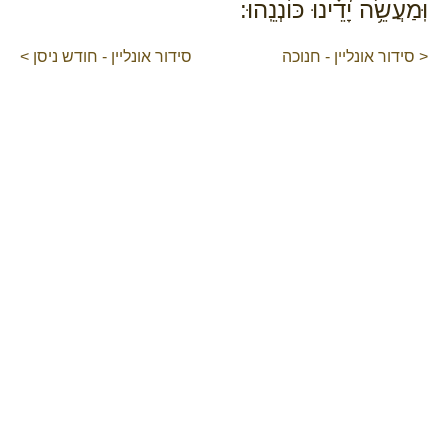
וּֽמַעֲשֵׂ֥ה יָ֝דֵ֗ינוּ כּוֹנְנֵֽהוּ:
< סידור אונליין - חנוכה
סידור אונליין - חודש ניסן >