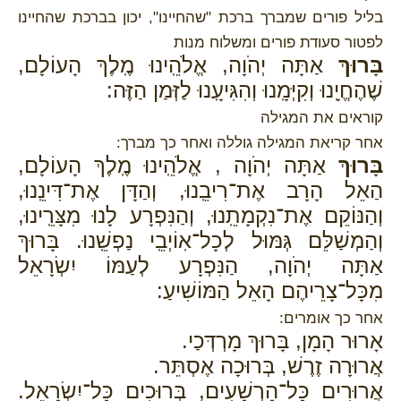
בליל פורים שמברך ברכת "שהחיינו", יכון בברכת שהחיינו
לפטור סעודת פורים ומשלוח מנות
בָּרוּךְ
אַתָּה יְהֹוָה, אֱלֹהֵֽינוּ מֶֽלֶךְ הָעוֹלָם,
שֶׁהֶחֱיָֽנוּ וְקִיְּמָֽנוּ וְהִגִּיעָֽנוּ לַזְּמַן הַזֶּה:
קוראים את המגילה
אחר קריאת המגילה גוללה ואחר כך מברך:
בָּרוּךְ
אַתָּה יְהֹוָה , אֱלֹהֵֽינוּ מֶֽלֶךְ הָעוֹלָם,
הַאֵל הָרָב אֶת־רִיבֵֽנוּ, וְהַדָּן אֶת־דִּינֵֽנוּ,
וְהַנּוֹקֵם אֶת־נִקְמָתֵֽנוּ, וְהַנִּפְרָע לָנוּ מִצָּרֵֽינוּ,
וְהַמְשַׁלֵּם גְּמּוּל לְכָל־אֽוֹיְבֵֽי נַפְשֵֽׁנוּ. בָּרוּךְ
אַתָּה יְהֹוָה, הַנִּפְרָע לְעַמּוֹ יִשְׂרָאֵל
מִכָּל־צָרֵיהֶם הָאֵל הַמּוֹשִׁיעַ:
אחר כך אומרים:
אָרוּר הָמָן, בָּרוּךְ מָרְדְּכַי.
אֲרוּרָה זֶרֶשׁ, בְּרוּכָה אֶסְתֵּר.
אֲרוּרִים כָּל־הָרְשָׁעִים, בְּרוּכִים כָּל־יִשְׂרָאֵל.