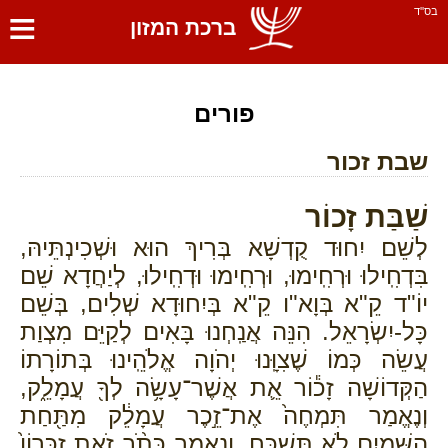
≡
בס''ד
ברכת המזון
פורים
שבת זכור
שַׁבַּת זָכוֹר
לְשֵׁם יִחוּד קֻדְשָׁא בְּרִיךְ הוּא וּשְׁכִינְתֵּיהּ,
בִּדְחִֽילוּ וּרְחִֽימוּ, וּרְחִֽימוּ וּדְחִֽילוּ, לְיַחֲדָא שֵׁם
יוֹ"ד קֵ"א בְּוָא"ו קֵ"א בְּיִחוּדָא שְׁלִים, בְּשֵׁם
כָּל-יִשְׂרָאֵל. הִנֵּה אֲנַֽחְנוּ בָּאִים לְקַיֵּם מִצְוַת
עֲשֵׂה כְּמוֹ שֶׁצִוָּֽנוּ יְהֹוָה אֱלֹהֵֽינוּ בְּתוֹרָתוֹ
הַקְּדוֹשָׁה זָכ֕וֹר אֵ֛ת אֲשֶׁר־עָשָׂ֥ה לְךָ֖ עֲמָלֵ֑ק,
וְנֶאֱמַר תִּמְחֶה֙ אֶת־זֵ֣כֶר עֲמָלֵ֔ק מִתַּ֖חַת
הַשָּׁמָ֑יִם לֹ֖א תִּשְׁכָּֽח, וְנֶאֱמַר כְּתֹ֨ב זֹ֤את זִכָּרוֹן֙