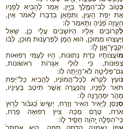
כְּ
ט֥וֹב לֵב־הַמֶּ֖לֶךְ בַּיָּ֑יִן, אָמַר לְהָבִיא לְפָנָיו
אֶת יְפַת הָעָיִן, וַתְּמָאֵן בִּדְבָרוֹ לֵאמֹר אָיִן,
הֵעֵ֥זָה פָ֝נֶ֗יהָ וַתֹּ֣אמַר לֽוֹ:
לַ
קְּרוֹבִים אֵלָיו הַיּוֹשְׁבִים עֲלֵי כָן, שָׁאַל
וַיְּעָצֵהוּ מְמוּכָן, הוּא הָמָן לַפֻּרְעָנוּת מוּכָן, לִבּ֗וֹ
יִקְבׇּץ־אָ֥וֶן ל֑וֹ:
מ
וֹעֲצוֹתָיו כַּדָּת נְתוּנוֹת, הָיוּ לְעַמִּי רְפוּאוֹת
צְפוּנוֹת, כִּי לוּלֵי אִגָּרוֹת רִאשׁוֹנוֹת,
גַם־פְּלֵיטָ֖ה לֹא־הָ֥יְתָה לּֽוֹ:
נ
וֹעָץ לִקְרֹא לְכָל־הֲמוֹנָיו, לְהָבִיא כָל־יְפַת
תֹּאַר לְפָנָיו, וְהַנַּעֲרָה אֲשֶׁר תִּיטַב בְּעֵינָיו,
מָהֹ֛ר יִמְהָרֶ֥נָּה לּ֖וֹ:
סִ
נְסָן לְיָאִיר הֵאִיר וְזָרַח, יָשִׂ֥ישׂ כְּ֝גִבּ֗וֹר לָר֥וּץ
אֹֽרַח, טֶרֶם מַכָּה צִיץ רְפוּאָה פָרַח,
כִּֽי־הִפְלָ֣ה יְ֭הֹוָה חָסִ֣יד ל֑וֹ:
עִ
מּוֹ נֶאֶמְנָה הֲדַסָּה תַמָּה, הִ֤יא אֶסְתֵּר֙