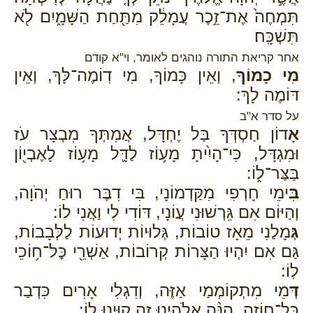
תִּמְחֶה֙ אֶת־זֵ֣כֶר עֲמָלֵ֔ק מִתַּ֖חַת הַשָּׁמָ֑יִם לֹ֖א
תִּשְׁכָּֽח׃
אחר קריאת התורה נוהגים לאומר, וי"א קודם
מִי כָמוֹךָ
, וְאֵין כָּמוֹךָ, מִי דֽוֹמֶה־לָּךְ, וְאֵין
דּוֹמֶה לָךְ:
על סדר א"ב
אָ
דוֹן חַסְדְּךָ בַּל יֶחְדָּל, אֲמִתְּךָ מִבְצָר עֹז
וּמִגְדָּל, כִּי־הָיִ֨יתָ מָע֥וֹז לַדָּ֛ל מָע֥וֹז לָאֶבְי֖וֹן
בַּצַּר־ל֑וֹ:
בִּ
ימֵי חָרְפִי מִקַּדְמוֹנָי, בִּי דִבֶּר רוּחַ יְהֹוָה,
וְהַיּוֹם אִם גֵּרְשׁוּנִי עֲוֹנָי, דּוֹדִי לִי וַאֲנִי לוֹ:
גְּ
מָלַנִי מֵאָז טוֹבוֹת, גְּלוּיוֹת יְדוּעוֹת לַלְּבָבוֹת,
גַּם אִם יִהְיוּ הַצָּרוֹת קְרוֹבוֹת, אַשְׁרֵ֖י כׇּל־ח֥וֹכֵי
לֽוֹ:
דְּ
מֵי מִתְקוֹמְמַי אַזֶּה, וְדִגְלִי אָרִים כִּדְבַר
כָּל־חוֹזֶה, הִנֵּ֨ה אֱלֹהֵ֥ינוּ זֶ֛ה קִוִּ֥ינוּ ל֖וֹ: