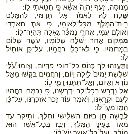
מְנוּסָה, זַ֤עַף יְהֹוָה֙ אֶשָּׂ֔א כִּ֥י חָטָ֖אתִי ל֑וֹ:
שָׁ
לַח לָהּ לֵאמֹר אַל תְּדַמִּי, לְהִמָּלֵט
בֵּית־הַמֶּלֶךְ מִכָּל־לְאוּמִי, כִּי אַתְּ תֹּאבְדִי
וְאוּלָם עַמִּי, אַחֲרֵ֣י נִמְכַּ֔ר גְּאֻלָּ֖ה תִּהְיֶה־לּ֑וֹ:
מִ
מָּקוֹם אַחֵר יִשְׁלַח שְׁלוֹמָיו, עֹשֶׂה שָׁלוֹם
בִּמְרוֹמָיו, כִּ֥י לֹא־כָל֖וּ רַחֲמָֽיו, עַל־כֵּ֖ן אוֹחִ֥יל
לֽוֹ:
וַ
תַּעֲנֵהוּ לֵךְ כְּנוֹס כָּל־חוֹכֵי פִדְיוֹם, וְצ֣וּמוּ עָ֠לַ֠י
שְׁלֹ֤שֶׁת יָמִים֙ לַ֣יְלָה וָי֔וֹם, וְרַחֲמִים בַּקְּשׁוּ מֵאֵל
נוֹרָא וְאָיוֹם, וְאַֽל־תִּתְּנ֥וּ דֳמִ֖י ל֑וֹ:
אֵ
ל נִדְרָשׁ בְּכָל־לֵב יִדְרְשֶׁנּוּ, כִּי נִכְמְרוּ רַחֲמָיו
לְעַם יִקְרָאֶנּוּ, וַיֹּאמֶר עוֹד זָכֹר אֶזְכְּרֶנּוּ, עַל־כֵּ֗ן
הָמ֤וּ מֵעַי֙ ל֔וֹ:
לָֽ
בְשָׁה חֵן בַּיּוֹם הַשְּׁלִישִׁי וַתֵּלֶךְ, וַתִּיקַר עַד
מאֹד בְּעֵינֵי הַמֶּלֶךְ, וַיִּבֶז בְּכָל־אֲשֶׁר הוּא
מוֹלֵךְ, וְעַל֙ כׇּל־אֲשֶׁ֣ר יֶשׁ־ל֔וֹ: