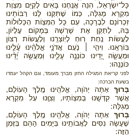
כָּל־יִשְׂרָאֵל, הִנֵּה אֲנַֽחְנוּ בָּאִים לְקַיֵּם מִצְוַת
מִקְרָא מְגִלָּה, כְּמוֹ שֶׁתִּקְּנוּ לָנוּ רַבּוֹתֵינוּ
זִכְרוֹנָם לִבְרָכָה, עִם כָּל הַמִּצְוֹת הַכְּלוּלוֹת
בָּהּ, לְתַקֵּן אֶת שָׁרְשָׁהּ בְּמָקוֹם עֶלְיוֹן,
לַעֲשׂוֹת נַֽחַת רֽוּחַ לְיֽוֹצְרֵֽנוּ וְלַעֲשׂוֹת רְצוֹן
בּֽוֹרְאֵֽנוּ. וִיהִ֤י ׀ נֹ֤עַם אֲדֹנָ֥י אֱלֹהֵ֗ינוּ עָ֫לֵ֥ינוּ
וּמַעֲשֵׂ֣ה יָ֭דֵינוּ כּוֹנְנָ֥ה עָלֵ֑ינוּ וּֽמַעֲשֵׂ֥ה יָ֝דֵ֗ינוּ
כּוֹנְנֵֽהוּ:
לפני קריאת המגילה החזן מברך מעומד, וגם הקהל יעמדו
בשעת הברכה:
בָּרוּךְ
אַתָּה יְהֹוָה, אֱלֹהֵֽינוּ מֶֽלֶךְ הָעוֹלָם,
אֲשֶׁר קִדְּשָֽׁנוּ בְּמִצְוֹתָיו, וְצִוָּֽנוּ עַל מִקְרָא
מְגִלָּה:
בָּרוּךְ
אַתָּה יְהֹוָה, אֱלֹהֵֽינוּ מֶֽלֶךְ הָעוֹלָם,
שֶׁעָשָׂה נִסִּים לַאֲבוֹתֵֽינוּ בַּיָּמִים הָהֵם בַּזְּמַן
הַזֶּה: