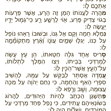
אֶתְכֶ֖ם ל֑וֹ:
מִ
הֲרָה לַעֲנוֹתוֹ הָמָן זֶה הָרָע, אֲשֶׁר פְּרָעוֹת
בְּגוֹי צַדִּיק פָּרַע, א֖וֹי לְרָשָׁ֣ע רָ֑ע כִּֽי־גְמ֥וּל יָדָ֖יו
יֵעָ֥שֶׂה לּֽוֹ:
נִ
מְלָא חֵמָה וְקָם אֶל גַּנוֹ, וּבְשׁוּבוֹ רָאָהוּ נוֹפֵל
עַל כַּנּוֹ, יְגַלּ֣וּ שָׁמַ֣יִם עֲוֺנ֑וֹ וְ֝אֶ֗רֶץ מִתְקוֹמָ֘מָ֥ה
לֽוֹ:
סָ
רִיס אֶחָד גִּלָּה חַטָּאתוֹ, הֵן עֵץ עָשָׂה
לְמָרְדְּכַי בְּבֵיתוֹ, וַיְצַו הַמֶּלֶךְ לִתְלוֹתוֹ,
עַל־הָעֵ֖ץ אֲשֶׁר־הֵכִ֥ין לֽוֹ:
עָֽ
מְדָה אֶסְתֵּר לְבַקֵּשׁ עַל עַמָּהּ, לְהָשִׁיב
סִפְרֵי הָאַף וְהַחֵמָה, כִּי נִחַם יְהֹוָה עַל מַכָּה
עֲצוּמָה, וָשָׁ֖ב וְרָ֥פָא לֽוֹ:
פַּ
תְשֶׁגֶן הַכְּתָב לִהְיוֹת הַיְּהוּדִים, לַהֲרוֹג
בְּשׂוֹנְאֵיהֶם עֲתִידִים, כִּי נָפַל פַּחַד מָרְדְּכַי עַל
הַמּוֹרְדִים, וְשָׁל֗וֹם הָ֥יָה ל֛וֹ: