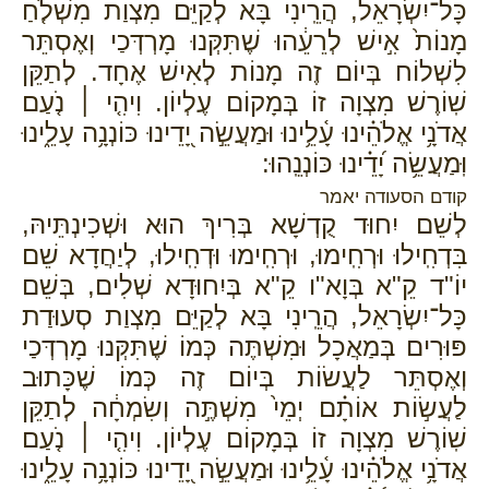
כָּל־יִשְׂרָאֵל, הֲרֵֽינִי בָּא לְקַיֵּם מִצְוַת מִשְׁלֹ֤חַ
מָנוֹת֙ אִ֣ישׁ לְרֵעֵ֔הוּ שֶׁתִּקְּנוּ מָרְדְּכַי וְאֶסְתֵּר
לִשְׁלוֹח בְּיוֹם זֶה מָנוֹת לְאִישׁ אֶחָד. לְתַקֵּן
שֽׁוֹרֶשׁ מִצְוָה זוֹ בְּמָקוֹם עֶלְיוֹן. וִיהִ֤י ׀ נֹ֤עַם
אֲדֹנָ֥י אֱלֹהֵ֗ינוּ עָ֫לֵ֥ינוּ וּמַעֲשֵׂ֣ה יָ֭דֵינוּ כּוֹנְנָ֥ה עָלֵ֑ינוּ
וּֽמַעֲשֵׂ֥ה יָ֝דֵ֗ינוּ כּוֹנְנֵֽהוּ:
קודם הסעודה יאמר
לְשֵׁם יִחוּד קֻדְשָׁא בְּרִיךְ הוּא וּשְׁכִינְתֵּיהּ,
בִּדְחִֽילוּ וּרְחִֽימוּ, וּרְחִֽימוּ וּדְחִֽילוּ, לְיַחֲדָא שֵׁם
יוֹ"ד קֵ"א בְּוָא"ו קֵ"א בְּיִחוּדָא שְׁלִים, בְּשֵׁם
כָּל־יִשְׂרָאֵל, הֲרֵֽינִי בָּא לְקַיֵּם מִצְוַת סְעוּדַת
פּוּרִים בְּמַאֲכָל וּמִשְׁתֶּה כְּמוֹ שֶׁתִּקְּנוּ מָרְדְּכַי
וְאֶסְתֵּר לַעֲשׂוֹת בְּיוֹם זֶה כְּמוֹ שֶׁכָּתוּב
לַעֲשׂ֣וֹת אוֹתָ֗ם יְמֵי֙ מִשְׁתֶּ֣ה וְשִׂמְחָ֔ה לְתַקֵּן
שֽׁוֹרֶשׁ מִצְוָה זוֹ בְּמָקוֹם עֶלְיוֹן. וִיהִ֤י ׀ נֹ֤עַם
אֲדֹנָ֥י אֱלֹהֵ֗ינוּ עָ֫לֵ֥ינוּ וּמַעֲשֵׂ֣ה יָ֭דֵינוּ כּוֹנְנָ֥ה עָלֵ֑ינוּ