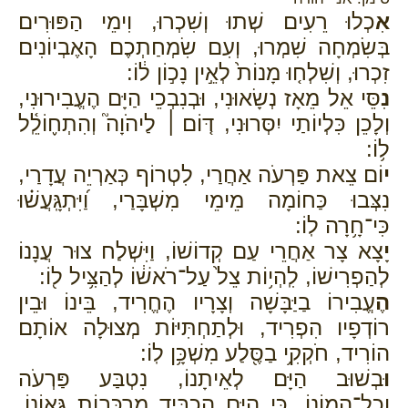
אִ
כְלוּ רֵעִים שְׁתוּ וְשִׁכְרוּ, וִימֵי הַפּוּרִים
בְּשִׂמְחָה שִׁמְרוּ, וְעִם שִׂמְחַתְכֶם הָאֶבְיוֹנִים
זִכְרוּ, וְשִׁלְח֤וּ מָנוֹת֙ לְאֵ֣ין נָכ֣וֹן ל֔וֹ:
נִ
סֵּי אֵל מֵאָז נְשָׂאוּנִי, וּבְנִבְכֵי הַיָּם הֶעֱבִירוּנִי,
וְלָכֵן כִּלְיוֹתַי יִסְּרוּנִי, דּ֤וֹם ׀ לַיהֹוָה֮ וְהִתְח֢וֹלֵֽ֫ל
ל֥וֹ:
י
וֹם צֵאת פַּרְעֹה אַחֲרַי, לִטְרוֹף כְּאַרְיֵה עֲדָרַי,
נִצְּבוּ כַּחוֹמָה מֵימֵי מִשְׁבָּרַי, וַ֝יִּתְגָּֽעֲשׁ֗וּ
כִּי־חָ֥רָה לֽוֹ:
יָ
צָא צָר אַחֲרֵי עַם קְדוֹשׁוֹ, וַיִּשְׁלַח צוּר עֲנָנוֹ
לְהַפְרִישׁוֹ, לִֽהְי֥וֹת צֵל֙ עַל־רֹאשׁ֔וֹ לְהַצִּ֥יל ל֖וֹ:
הֶ
עֱבִירוֹ בַיַּבָּשָׁה וְצָרָיו הֶחֱרִיד, בֵּינוֹ וּבֵין
רוֹדְפָיו הִפְרִיד, וּלְתַחְתִּיּוֹת מְצוּלָה אוֹתָם
הוֹרִיד, חֹקְקִ֥י בַסֶּ֖לַע מִשְׁכָּ֥ן לֽוֹ:
וּ
בְשׁוּב הַיָּם לְאֵיתָנוֹ, נִטְבַּע פַּרְעֹה
וְכָל־הֲמוֹנוֹ, כִּי הַיָּם הִכְבִּיד מַרְכְּבוֹת גְּאוֹנוֹ,