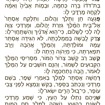
בַּת־דֹּד֔וֹ בָּרָה כַּחַמָּה, וּבְמ֤וֹת אָבִ֙יהָ֙ וְאִמָּ֔הּ
לְקָחָ֧הּ מׇרְדֳּכַ֛י ל֖וֹ:
פָּֽ
גְעָה חֵן וַתֵּלֶךְ וַהֲלוֹם, וַתִּלָּקַ֤ח אֶסְתֵּר֙
אֶל־בֵּ֣ית הַמֶּ֔לֶךְ גִּזְרַת יָהֲלוֹם, וּמָרְדְּכַי צִוָּה
לָהּ לְכִי לְשָׁלוֹם, כִּי־ה֥וּא אֲ֝דֹנַ֗יִךְ וְהִשְׁתַּֽחֲוִי־לֽוֹ:
צֶ
דֶק לָֽבְשָׁה בְּמַמְלַכְתָּהּ, לֹא הִגִּידָה אֶסְתֵּר
עַמָּהּ וּמוֹלַדְתָּהּ, וְהַמֶּלֶךְ אֲהֵבָהּ וַיֶּרֶב
תִּפְאַרְתָּהּ, כִּי מֵיְהֹוָה הָֽיְתָה לּוֹ:
קֶ
שֶׁב רַב קָשַׁב צְרוֹר הַמּוֹר, מִסָּרִיסֵי הַמֶּלֶךְ
הַקְּבוּעִים לִשְׁמוֹר, וְהִנָּם חוֹשְׁבִים עַל הַמֶּלֶךְ
לֵאֹמֹר, הָ֥בָה נִֽתְחַכְּמָ֖ה ל֑וֹ:
רָ
חֲשָׁה אֶסְתֵּר לַמֶּלֶךְ בְּאִמְרֵי שֶׁפֶר, בְּשֵׁם
מָרְדְּכַי וְנִכְתַּב בַּסֵּפֶר, בֻּקַּשׁ וְנִמְצָא לִפְנֵי צְבִי
עוֹפֶר, כִּי־ב֭וּל הָרִ֣ים יִשְׂאוּ־ל֑וֹ:
שְׁ
נֵיהֶם נִתְלוּ עַל הָעֵץ, כִּי שָׁמַע מָרְדְּכַי
לְשׁוֹנָם בְּהִוָּעֵץ, נַשְׁקֶה לַמֶּלֶךְ סַם הַמָּוֶת