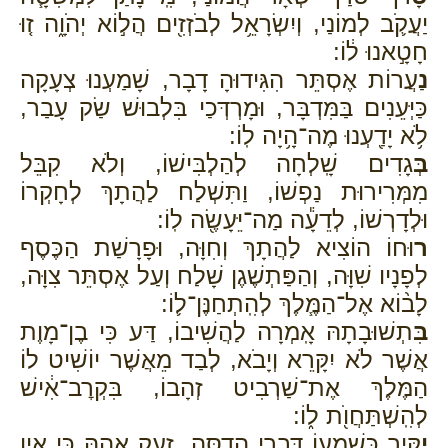
יַעֲקֹ֛ב לְמוֹנַי, וְיִשְׂרָאֵ֥ל לְבֹזְזִ֖ים הֲל֣וֹא יְהֹוָ֑ה ז֚וּ
חָטָ֣אנוּ ל֔וֹ:
נַ
עֲרוֹת אֶסְתֵּר הִגִּידוּהָ דָבָר, שָׁמַעְנוּ צְעָקָה
כַּיְּעֵנִים בַּמִּדְבָּר, וּמָרְדְּכַי בִּלְבוּשׁ שַׂק עָבַר,
לֹ֥א יָדַ֖עְנוּ מֶה־הָ֥יָה לֽוֹ:
בְּ
גָדִים שָֽׁלְחָה לְהַלְבִּישׁוֹ, וְלֹא קִבֵּל
מִמְּרִירוּת נַפְשׁוֹ, וַתִּשְׁלַח לַהֲתָךְ לְחָקְרוֹ
וּלְדָרְשׁוֹ, לְדֵעָ֕ה מַה־יֵּעָשֶׂ֖ה לֽוֹ:
ר
וּחוֹ הוֹצִיא לַהֲתָךְ וְחִוָּה, וּפָרָשַׁת הַכֶּסֶף
לְפָנָיו שִׁוָּה, וְהַפַּתְשֶׁגֶן שָׁלַח וְעַל אֶסְתֵּר צִוָּה,
לָב֨וֹא אֶל־הַמֶּ֧לֶךְ לְהִֽתְחַנֶּן־ל֛וֹ:
בִּ
תְשׁוּבָתָהּ אָֽמְרָה לַהֲשִׁיבוֹ, דַּע כִּי בֶן־מָוֶת
אֲשֶׁר לֹא יִקָּרֵא וְיָבֹא, לְבַד מֵאֲשֶׁר יוֹשִׁיט לוֹ
הַמֶּלֶךְ אֶת־שַׁרְבִיט זְהָבוֹ, בִּקְרׇב־אִ֔ישׁ
לְהִֽשְׁתַּחֲוֺ֖ת ל֑וֹ:
יַ
קִּיר כְּשָׁמְעוֹ דִּבְרֵי הֲדַסָּה, זָעַק אֲהָהּ כִּי אֵין