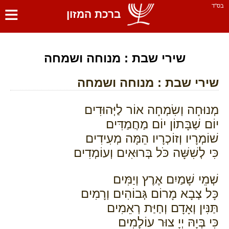
≡
בס''ד
ברכת המזון
שירי שבת : מנוחה ושמחה
שירי שבת : מנוחה ושמחה
מְנוּחָה וְשִׂמְחָה אוֹר לַיְּהוּדִים
יוֹם שַׁבָּתוֹן יוֹם מַחֲמַדִּים
שׁוֹמְרָיו וְזוֹכְרָיו הֵמָּה מְעִידִים
כִּי לְשִׁשָּׁה כֹּל בְּרוּאִים וְעוֹמְדִים
שְׁמֵי שָׁמַיִם אֶרֶץ וְיַמִּים
כָּל צְבָא מָרוֹם גְּבוֹהִים וְרָמִים
תַּנִּין וְאָדָם וְחַיַּת רְאֵמִים
כִּי בְּיָהּ יְיָ צוּר עוֹלָמִים