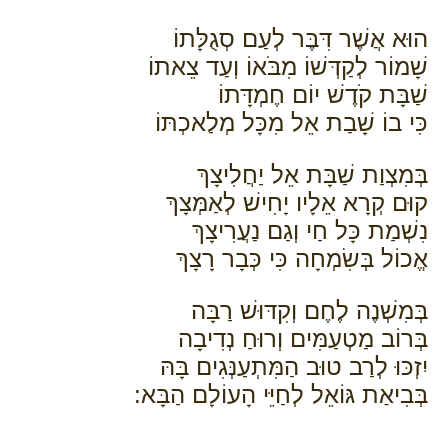
הוּא אֲשֶׁר דִּבֶּר לְעַם סְגֻלָּתוֹ
שָׁמוֹר לְקַדְּשׁוֹ מִבֹּאוֹ וְעַד צֵאתוֹ
שַׁבָּת קֹדֶשׁ יוֹם חֶמְדָּתוֹ
כִּי בוֹ שָׁבַת אֵל מִכָּל מְלַאכְתּוֹ
בְּמִצְוַת שַׁבָּת אֵל יַחֲלִיצָךְ
קוּם קְרָא אֵלָיו יָחִישׁ לְאַמְּצָךְ
נִשְׁמַת כָּל חַי וְגַם נַעֲרִיצָךְ
אֱכוֹל בְּשִׂמְחָה כִּי כְּבָר רָצָךְ
בְּמִשְׁנֶה לֶחֶם וְקִדּוּשׁ רַבָּה
בְּרוֹב מַטְעַמִּים וְרוּחַ נְדִיבָה
יִזְכּוּ לְרַב טוּב הַמִּתְעַנְּגִים בָּהּ
בְּבִיאַת גּוֹאֵל לְחַיֵּי הָעוֹלָם הַבָּא: