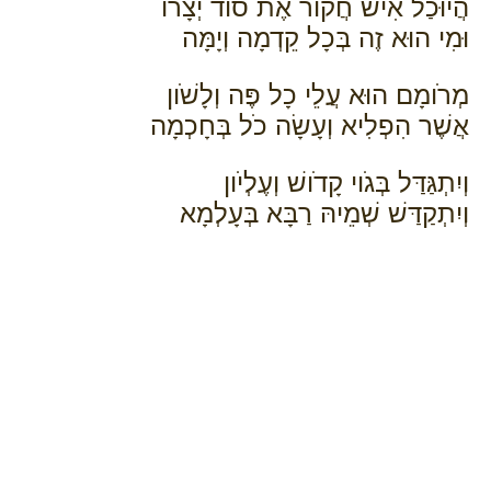
הֲיוּכַל אִישׁ חֲקֹור אֶת סֹוד יְצָרֹו
וּמִי הוּא זֶה בְּכָל קֵדְמָה וְיָמָּה
מְרֹומָם הוּא עֲלֵי כָל פֶּה וְלָשֹׁון
אֲשֶׁר הִפְלִיא וְעָשָׂה כֹל בְּחָכְמָה
וְיִתְגַּדַּל בְּגֹוי קָדֹושׁ וְעֶלְיֹון
וְיִתְקַדַּשׁ שְׁמֵיהּ רַבָּא בְּעָלְמָא