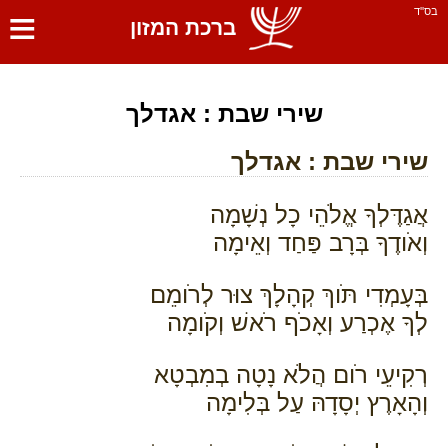
≡
בס''ד
ברכת המזון
שירי שבת : אגדלך
שירי שבת : אגדלך
אֲגַדֶּלְךָ אֱלֹהֵי כָל נְשָׁמָה
וְאֹודֶךָ בְּרָב פַּחַד וְאֵימָה
בְּעָמְדִי תֹּוךְ קְהָלָךְ צוּר לְרֹומֵם
לְךָ אֶכְרַע וְאָכֹף רֹאשׁ וְקֹומָה
רְקִיעֵי רֹום הֲלֹא נָטָה בְמִבְטָא
וְהָאָרֶץ יְסָדָהּ עַל בְּלִימָה