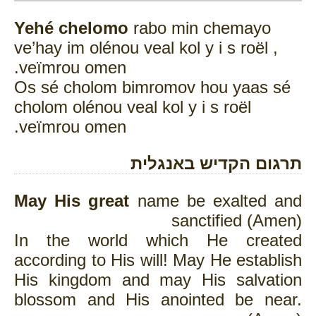
Yehé chelomo
rabo min chemayo
ve’hay im olénou veal kol y i s roël ,
veïmrou omen.
Os sé cholom bimromov hou yaas sé
cholom olénou veal kol y i s roël
veïmrou omen.
תרגום הקדיש באנגלית
May His great
name be exalted and
sanctified (Amen)
In the world which He created
according to His will! May He establish
His kingdom and may His salvation
blossom and His anointed be near.