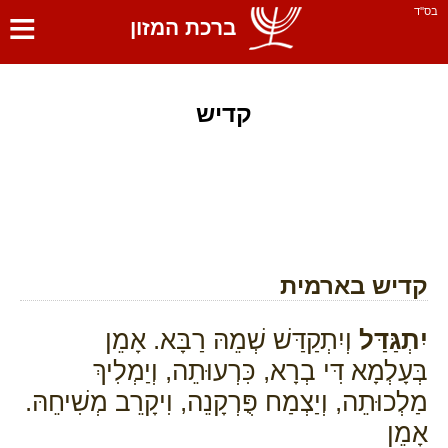
≡
בס''ד
ברכת המזון
קדיש
קדיש בארמית
יִתְגַּדַּל
וְיִתְקַדַּשׁ שְׁמֵהּ רַבָּא. אָמֵן
בְּעָלְמָא דִּי בְרָא, כִּרְעוּתֵה, וְיַמְלִיךְ
מַלְכוּתֵה, וְיַצְמַח פֻּרְקָנֵה, וִיקָרֵב מְשִׁיחֵהּ.
אָמֵן