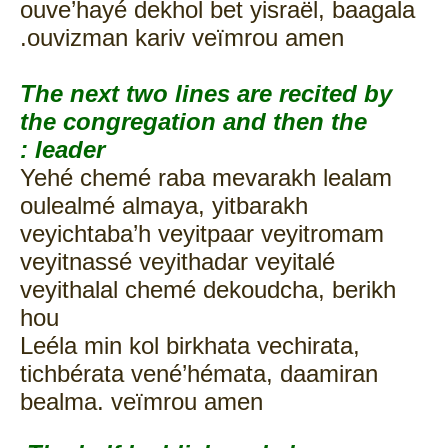
ouve’hayé dekhol bet yisraël, baagala
ouvizman kariv veïmrou amen.
The next two lines are recited by
the congregation and then the
leader :
Yehé chemé raba mevarakh lealam
oulealmé almaya, yitbarakh
veyichtaba’h veyitpaar veyitromam
veyitnassé veyithadar veyitalé
veyithalal chemé dekoudcha, berikh
hou
Leéla min kol birkhata vechirata,
tichbérata vené’hémata, daamiran
bealma. veïmrou amen