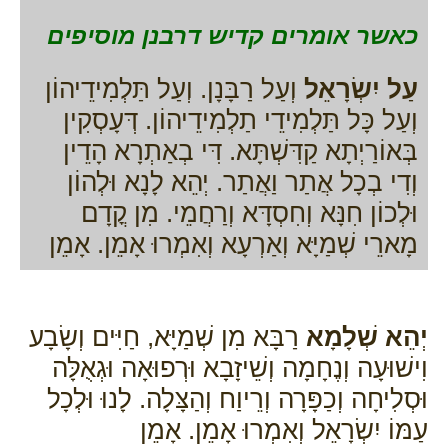
כאשר אומרים קדיש דרבנן מוסיפים
עַל יִשְׂרָאֵל
וְעַל רַבָּנָן. וְעַל תַּלְמִידֵיהוֹן
וְעַל כָּל תַּלְמִידֵי תַלְמִידֵיהוֹן. דְּעָסְקִין
בְּאוֹרַיְתָא קַדִּשְׁתָּא. דִּי בְאַתְרָא הָדֵין
וְדִי בְכָל אֲתַר וַאֲתַר. יְהֵא לָנָא וּלְהוֹן
וּלְכוֹן חִנָּא וְחִסְדָּא וְרַחֲמֵי. מִן קֳדָם
מָארֵי שְׁמַיָּא וְאַרְעָא וְאִמְרוּ אָמֵן. אָמֵן
יְהֵא שְׁלָמָא
רַבָּא מִן שְׁמַיָּא, חַיִּים וְשָׂבָע
וִישׁוּעָה וְנֶחָמָה וְשֵׁיזָבָא וּרְפוּאָה וּגְאֻלָּה
וּסְלִיחָה וְכַפָּרָה וְרֵיוַח וְהַצָּלָה. לָנוּ וּלְכָל
עַמּוֹ יִשְׂרָאֵל וְאִמְרוּ אָמֵן. אָמֵן