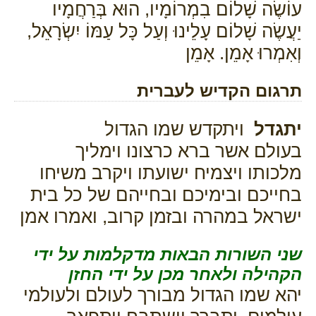
עוֹשֶׂה שָׁלוֹם בִמְרוֹמָיו, הוּא בְּרַחֲמָיו
יַעֲשֶׂה שָׁלוֹם עָלֵינוּ וְעַל כָּל עַמּוֹ יִשְׂרָאֵל,
וְאִמְרוּ אָמֵן. אָמֵן
תרגום הקדיש לעברית
יתגדל
ויתקדש שמו הגדול
בעולם אשר ברא כרצונו וימליך
מלכותו ויצמיח ישועתו ויקרב משיחו
בחייכם ובימיכם ובחייהם של כל בית
ישראל במהרה ובזמן קרוב, ואמרו אמן
שני השורות הבאות מדקלמות על ידי
הקהילה ולאחר מכן על ידי החזן
יהא שמו הגדול מבורך לעולם ולעולמי