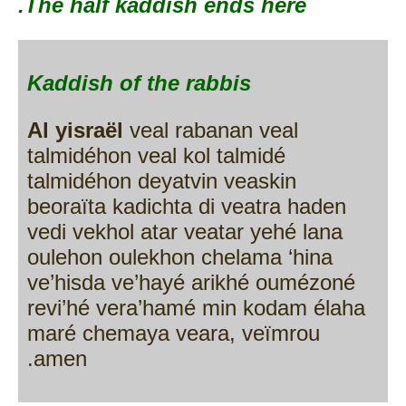
The half kaddish ends here.
Kaddish of the rabbis
Al yisraël
veal rabanan veal
talmidéhon veal kol talmidé
talmidéhon deyatvin veaskin
beoraïta kadichta di veatra haden
vedi vekhol atar veatar yehé lana
oulehon oulekhon chelama ‘hina
ve’hisda ve’hayé arikhé oumézoné
revi’hé vera’hamé min kodam élaha
maré chemaya veara, veïmrou
amen.