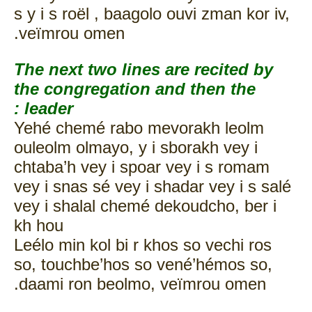
s y i s roël , baagolo ouvi zman kor iv,
veïmrou omen.
The next two lines are recited by
the congregation and then the
leader :
Yehé chemé rabo mevorakh leolm
ouleolm olmayo, y i sborakh vey i
chtaba’h vey i spoar vey i s romam
vey i snas sé vey i shadar vey i s salé
vey i shalal chemé dekoudcho, ber i
kh hou
Leélo min kol bi r khos so vechi ros
so, touchbe’hos so vené’hémos so,
daami ron beolmo, veïmrou omen.