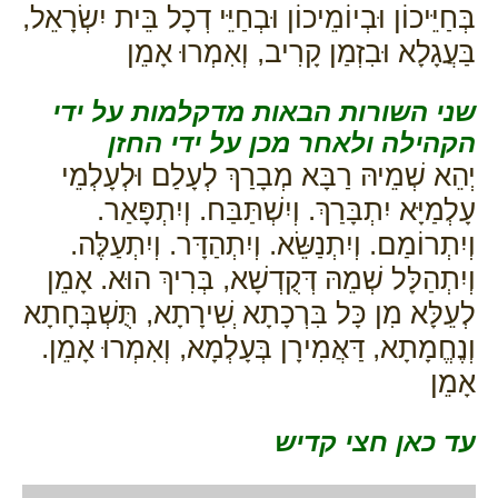
בְּחַיֵּיכוֹן וּבְיוֹמֵיכוֹן וּבְחַיֵּי דְכָל בֵּית יִשְׂרָאֵל,
בַּעֲגָלָא וּבִזְמַן קָרִיב, וְאִמְרוּ אָמֵן
שני השורות הבאות מדקלמות על ידי
הקהילה ולאחר מכן על ידי החזן
יְהֵא שְׁמֵיהּ רַבָּא מְבָרַךְ לְעָלַם וּלְעָלְמֵי
עָלְמַיָּא יִתְבָּרַךְ. וְיִשְׁתַּבַּח. וְיִתְפָּאַר.
וְיִתְרוֹמַם. וְיִתְנַשֵּׂא. וְיִתְהַדָּר. וְיִתְעַלֶּה.
וְיִתְהַלָּל שְׁמֵהּ דְּקֻדְשָׁא, בְּרִיךְ הוּא. אָמֵן
לְעֵלָּא מִן כָּל בִּרְכָתָא ְשִׁירָתָא, תֻּשְׁבְּחָתָא
וְנֶחֱמָתָא, דַּאֲמִירָן בְּעָלְמָא, וְאִמְרוּ אָמֵן.
אָמֵן
עד כאן חצי קדיש