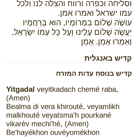
וסליחה וכפרה ורווח והצלה לנו ולכל
עמו ישראל ואמרו אמן.
עוֹשֶׂה שָׁלוֹם בִמְרוֹמָיו, הוּא בְּרַחֲמָיו
יַעֲשֶׂה שָׁלוֹם עָלֵינוּ וְעַל כָּל עַמּוֹ יִשְׂרָאֵל,
וְאִמְרוּ אָמֵן. אָמֵן
קדיש באנגלית
קדיש בנוסח עדות המזרח
Yitgadal
veyitkadach chemé raba,
(Amen)
Bealma di vera khirouté, veyamlikh
malkhouté veyatsma’h pourkané
vikarèv mechi’hé, (Amen)
Be’hayékhon ouvéyomékhon