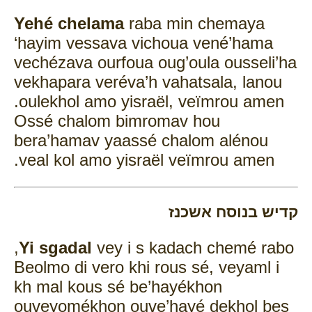
Yehé chelama
raba min chemaya
‘hayim vessava vichoua vené’hama
vechézava ourfoua oug’oula ousseli’ha
vekhapara veréva’h vahatsala, lanou
oulekhol amo yisraël, veïmrou amen.
Ossé chalom bimromav hou
bera’hamav yaassé chalom alénou
veal kol amo yisraël veïmrou amen.
קדיש בנוסח אשכנז
Yi sgadal
vey i s kadach chemé rabo,
Beolmo di vero khi rous sé, veyaml i
kh mal kous sé be’hayékhon
ouveyomékhon ouve’hayé dekhol bes