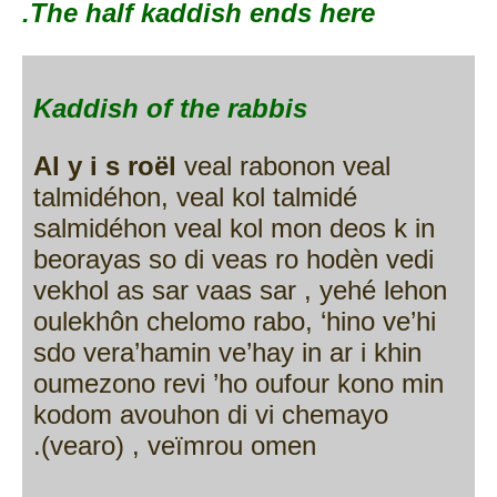
The half kaddish ends here.
Kaddish of the rabbis
Al y i s roël
veal rabonon veal
talmidéhon, veal kol talmidé
salmidéhon veal kol mon deos k in
beorayas so di veas ro hodèn vedi
vekhol as sar vaas sar , yehé lehon
oulekhôn chelomo rabo, ‘hino ve’hi
sdo vera’hamin ve’hay in ar i khin
oumezono revi ’ho oufour kono min
kodom avouhon di vi chemayo
(vearo) , veïmrou omen.